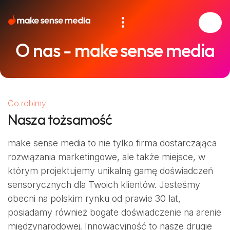
Skip
to
more_vert
content
make sense media
A tailor-made sensory experience
O nas - make sense media
Co robimy
Nasza tożsamość
make sense media to nie tylko firma dostarczająca
rozwiązania marketingowe, ale także miejsce, w
którym projektujemy unikalną gamę doświadczeń
sensorycznych dla Twoich klientów. Jesteśmy
obecni na polskim rynku od prawie 30 lat,
posiadamy również bogate doświadczenie na arenie
międzynarodowej. Innowacyjność to nasze drugie