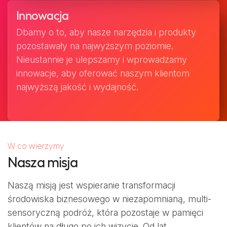
Innowacja
Dbamy o to, aby nasze narzędzia i produkty
pozostawały na najwyższym poziomie.
Nieustannie je ulepszamy i wprowadzamy
innowacje, aby oferować naszym klientom
najwyższą jakość i wydajność.
W co wierzymy
Nasza misja
Naszą misją jest wspieranie transformacji
środowiska biznesowego w niezapomnianą, multi-
sensoryczną podróż, która pozostaje w pamięci
klientów na długo po ich wizycie. Od lat